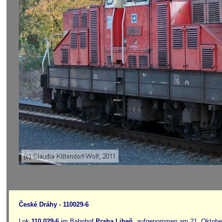
České Dráhy - 110029-6
Lok
110 029-6
im Bahnhof
Praha Libeň
, aufgenommen am 21. Oktobe