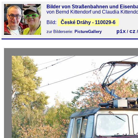
Bilder von Straßenbahnen und Eisenb
von Bernd Kittendorf und Claudia Kittendo
Bild:
České Dráhy - 110029-6
pix
cz
zur Bilderserie:
PictureGallery
/