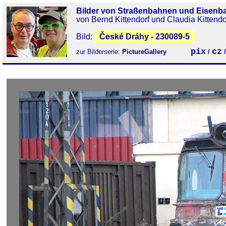
Bilder von Straßenbahnen und Eisenb
von Bernd Kittendorf und Claudia Kittendo
Bild:
České Dráhy - 230089-5
pix
cz
zur Bilderserie:
PictureGallery
/