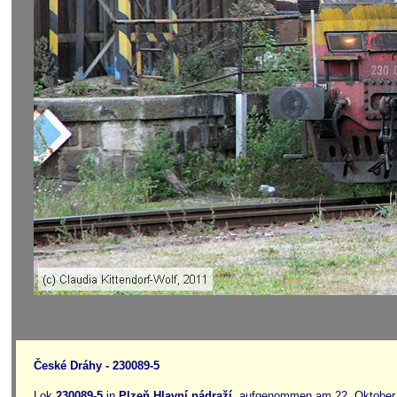
České Dráhy - 230089-5
Lok
230089-5
in
Plzeň Hlavní nádraží
, aufgenommen am 22. Oktober