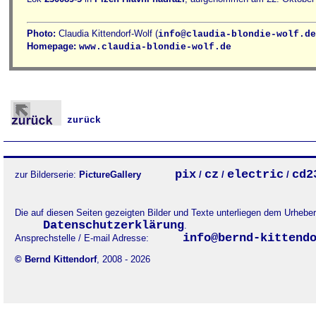
Photo:
Claudia Kittendorf-Wolf (
info@claudia-blondie-wolf.de
Homepage:
www.claudia-blondie-wolf.de
zurück
pix
cz
electric
cd2
zur Bilderserie:
PictureGallery
/
/
/
Die auf diesen Seiten gezeigten Bilder und Texte unterliegen dem Urheb
Datenschutzerklärung
.
info@bernd-kittend
Ansprechstelle / E-mail Adresse:
© Bernd Kittendorf
, 2008 - 2026