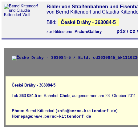
Bilder von Straßenbahnen und Eisenb
von Bernd Kittendorf und Claudia Kittendo
Bild:
České Dráhy - 363084-5
pix
cz
zur Bilderserie:
PictureGallery
/
České Dráhy - 363084-5
Lok
363 084-5
im Bahnhof
Cheb
, aufgenommen am 23. Oktober 2011.
Photo:
Bernd Kittendorf (
)
info@bernd-kittendorf.de
Homepage:
www.bernd-kittendorf.de