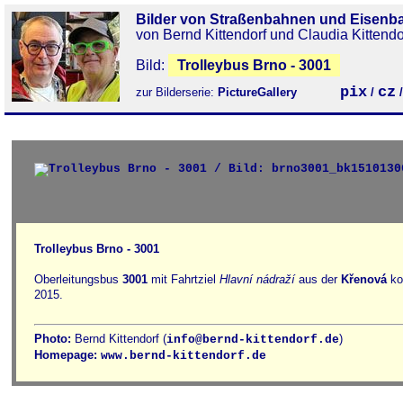
Bilder von Straßenbahnen und Eisenb
von Bernd Kittendorf und Claudia Kittendo
Bild:
Trolleybus Brno - 3001
pix
cz
zur Bilderserie:
PictureGallery
/
Trolleybus Brno - 3001
Oberleitungsbus
3001
mit Fahrtziel
Hlavní nádraží
aus der
Křenová
ko
2015.
Photo:
Bernd Kittendorf (
)
info@bernd-kittendorf.de
Homepage:
www.bernd-kittendorf.de