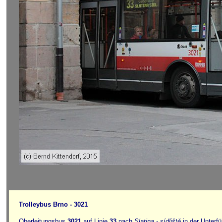
Trolleybus Brno - 3021
Oberleitungsbus
3021
auf Linie
33
nach
Slatina - sídliště
in der Unterf