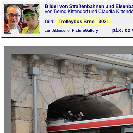
Bilder von Straßenbahnen und Eisenb
von Bernd Kittendorf und Claudia Kittendo
Bild:
Trolleybus Brno - 3021
pix
cz
zur Bilderserie:
PictureGallery
/