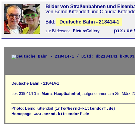
Bilder von Straßenbahnen und Eisenb
von Bernd Kittendorf und Claudia Kittendo
Bild:
Deutsche Bahn - 218414-1
pix
de
zur Bilderserie:
PictureGallery
/
Deutsche Bahn - 218414-1
Lok
218 414-1
in
Mainz Hauptbahnhof
, aufgenommen am 25. März 20
Photo:
Bernd Kittendorf (
)
info@bernd-kittendorf.de
Homepage:
www.bernd-kittendorf.de