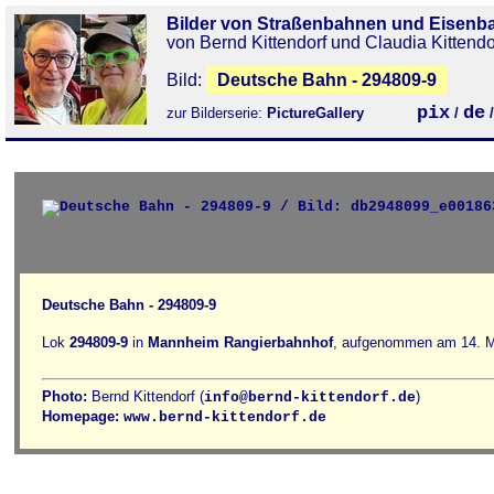
Bilder von Straßenbahnen und Eisenb
von Bernd Kittendorf und Claudia Kittendo
Bild:
Deutsche Bahn - 294809-9
pix
de
zur Bilderserie:
PictureGallery
/
Deutsche Bahn - 294809-9
Lok
294809-9
in
Mannheim Rangierbahnhof
, aufgenommen am 14. M
Photo:
Bernd Kittendorf (
)
info@bernd-kittendorf.de
Homepage:
www.bernd-kittendorf.de