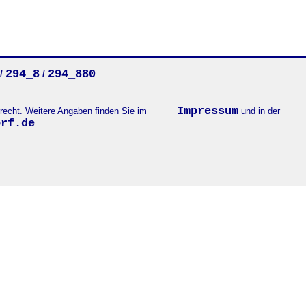
294_8
294_880
/
/
Impressum
errecht. Weitere Angaben finden Sie im
und in der
orf.de