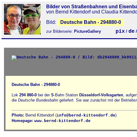
Bilder von Straßenbahnen und Eisenb
von Bernd Kittendorf und Claudia Kittendo
Bild:
Deutsche Bahn - 294880-0
pix
de
zur Bilderserie:
PictureGallery
/
Deutsche Bahn - 294880-0
Lok
294 880-0
bei der
S
-Bahn Station
Düsseldorf-Volksgarten
, aufg
die
Deutsche Bundesbahn
geliefert. Sie war zunächst mit der Betrie
Photo:
Bernd Kittendorf (
)
info@bernd-kittendorf.de
Homepage:
www.bernd-kittendorf.de