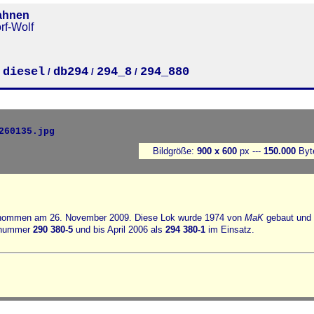
ahnen
rf-Wolf
diesel
db294
294_8
294_880
/
/
/
/
Bildgröße:
900 x 600
px ---
150.000
Byt
enommen am 26. November 2009. Diese Lok wurde 1974 von
MaK
gebaut und
bsnummer
290 380-5
und bis April 2006 als
294 380-1
im Einsatz.