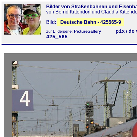
Bilder von Straßenbahnen und Eisenb
von Bernd Kittendorf und Claudia Kittendo
Bild:
Deutsche Bahn - 425565-9
pix
de
zur Bilderserie:
PictureGallery
/
425_565