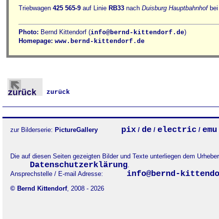
Triebwagen
425 565-9
auf Linie
RB33
nach
Duisburg Hauptbahnhof
bei
Photo:
Bernd Kittendorf (
)
info@bernd-kittendorf.de
Homepage:
www.bernd-kittendorf.de
zurück
pix
de
electric
emu
zur Bilderserie:
PictureGallery
/
/
/
Die auf diesen Seiten gezeigten Bilder und Texte unterliegen dem Urheb
Datenschutzerklärung
.
info@bernd-kittend
Ansprechstelle / E-mail Adresse:
© Bernd Kittendorf
, 2008 - 2026