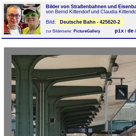
Bilder von Straßenbahnen und Eisenb
von Bernd Kittendorf und Claudia Kittendo
Bild:
Deutsche Bahn - 425620-2
pix
de
zur Bilderserie:
PictureGallery
/