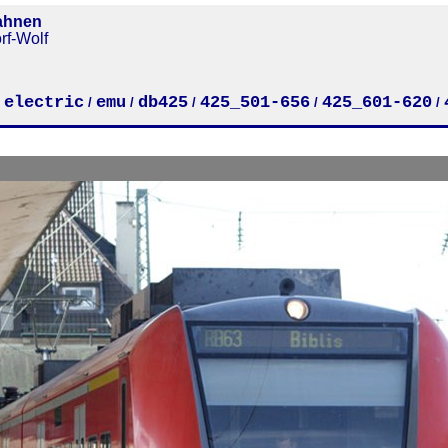
ahnen
rf-Wolf
electric
emu
db425
425_501-656
425_601-620
/
/
/
/
/
/