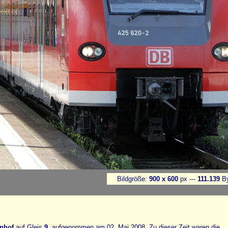
Bildgröße:
900 x 600
px ---
111.139
By
nhof
auf Gleis
9
, aufgenommen am 02. Mai 2008. Zu dieser Zeit waren die