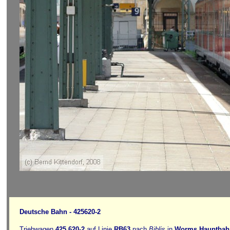
Deutsche Bahn - 425620-2
Triebwagen
425 620-2
auf Linie
RB63
nach
Biblis
in
Worms Hauptbah