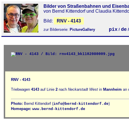
Bilder von Straßenbahnen und Eisenb
von Bernd Kittendorf und Claudia Kittendo
Bild:
RNV - 4143
pix
de
zur Bilderserie:
PictureGallery
/
RNV - 4143
Triebwagen
4143
auf Linie
2
nach
Neckarstadt West
in
Mannheim
an d
Photo:
Bernd Kittendorf (
)
info@bernd-kittendorf.de
Homepage:
www.bernd-kittendorf.de