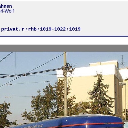
ahnen
rf-Wolf
privat
r
rhb
1019-1022
1019
/
/
/
/
/