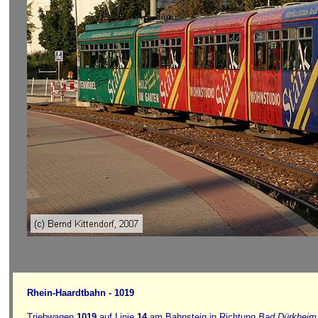
Rhein-Haardtbahn - 1019
Triebwagen
1019
auf Linie
14
am Bahnsteig in Richtung
Bad Dürkheim