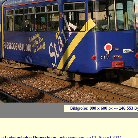
Bildgröße:
900 x 600
px ---
146.553
By
in
Ludwigshafen Oggersheim
, aufgenommen am 01. August 2007.