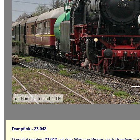
Dampflok - 23 042
Dampflokomotive
23 042
auf dem Weg von
Worms
nach
Bensheim
, a