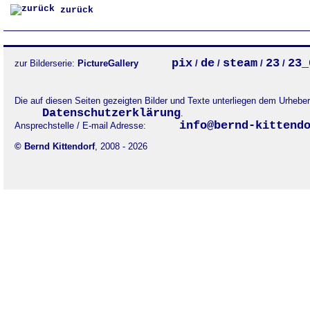
zurück
pix
de
steam
23
23_
zur Bilderserie:
PictureGallery
/
/
/
/
Die auf diesen Seiten gezeigten Bilder und Texte unterliegen dem Urheb
Datenschutzerklärung
.
info@bernd-kittend
Ansprechstelle / E-mail Adresse:
© Bernd Kittendorf
, 2008 - 2026