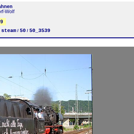
ahnen
rf-Wolf
39
steam
50
50_3539
/
/
/