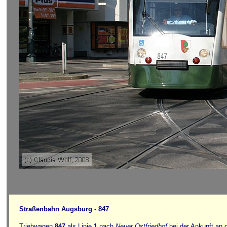
Straßenbahn Augsburg - 847
Triebwagen
847
als Linie
1
nach
Neuer Ostfriedhof
bei der Ankunft an d