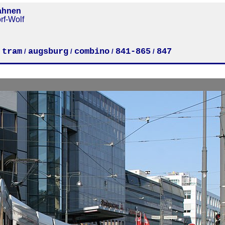
ahnen
rf-Wolf
tram
augsburg
combino
841-865
847
/
/
/
/
/