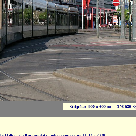
Bildgröße:
900 x 600
px ---
146.536
By
er Haltestelle
Königsplatz
, aufgenommen am 11. Mai 2008.