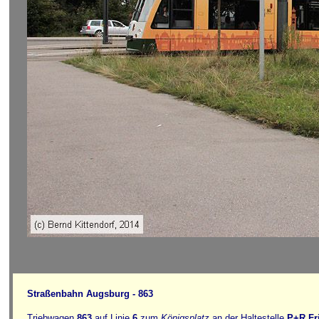
Straßenbahn Augsburg - 863
Triebwagen
863
auf Linie
6
zum
Königsplatz
an der Haltestelle
P+R Fr