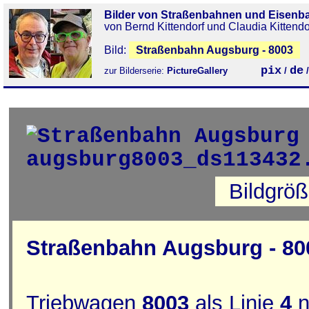
Bilder von Straßenbahnen und Eisenb
von Bernd Kittendorf und Claudia Kittendo
Bild:
Straßenbahn Augsburg - 8003
pix
de
zur Bilderserie:
PictureGallery
/
Bildgrö
Straßenbahn Augsburg - 80
Triebwagen
8003
als Linie
4
n