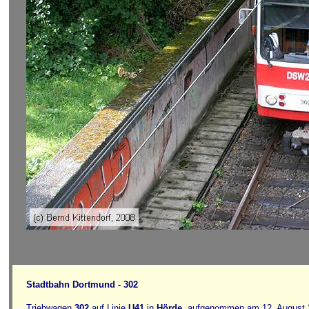
Stadtbahn Dortmund - 302
Triebwagen
302
auf Linie
U41
in
Hörde
, aufgenommen am 12. August 