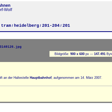
ahnen
rf-Wolf
tram
heidelberg
201-204
201
/
/
/
/
Bildgröße:
900 x 600
px ---
147.491
Byt
ft an der Haltestelle
Hauptbahnhof
, aufgenommen am 14. März 2007.