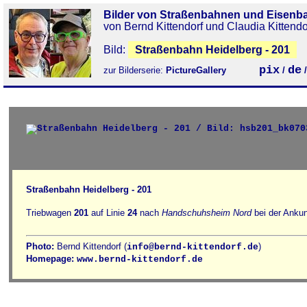
Bilder von Straßenbahnen und Eisenb
von Bernd Kittendorf und Claudia Kittendo
Bild:
Straßenbahn Heidelberg - 201
pix
de
zur Bilderserie:
PictureGallery
/
Straßenbahn Heidelberg - 201
Triebwagen
201
auf Linie
24
nach
Handschuhsheim Nord
bei der Ankun
Photo:
Bernd Kittendorf (
)
info@bernd-kittendorf.de
Homepage:
www.bernd-kittendorf.de