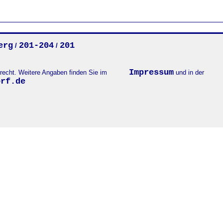
erg
201-204
201
/
/
Impressum
errecht. Weitere Angaben finden Sie im
und in der
orf.de