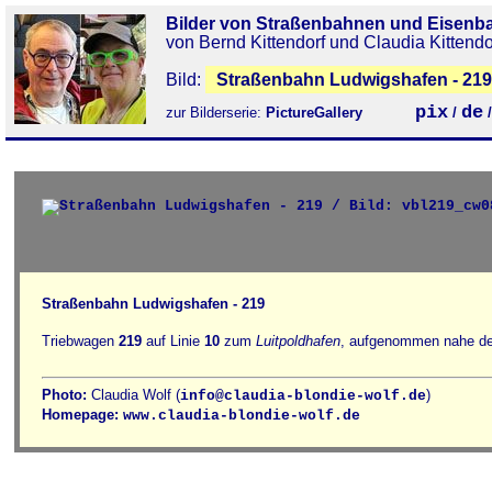
Bilder von Straßenbahnen und Eisenb
von Bernd Kittendorf und Claudia Kittendo
Bild:
Straßenbahn Ludwigshafen - 219
pix
de
zur Bilderserie:
PictureGallery
/
Straßenbahn Ludwigshafen - 219
Triebwagen
219
auf Linie
10
zum
Luitpoldhafen
, aufgenommen nahe der
Photo:
Claudia Wolf (
)
info@claudia-blondie-wolf.de
Homepage:
www.claudia-blondie-wolf.de