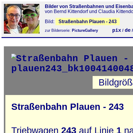
Bilder von Straßenbahnen und Eisenb
von Bernd Kittendorf und Claudia Kittendo
Bild:
Straßenbahn Plauen - 243
pix
de
zur Bilderserie:
PictureGallery
/
Bildgrö
Straßenbahn Plauen - 243
Triebwagen
243
auf Linie
1
n