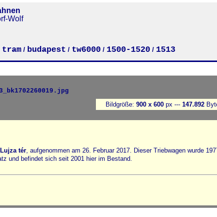
ahnen
rf-Wolf
tram
budapest
tw6000
1500-1520
1513
/
/
/
/
/
Bildgröße:
900 x 600
px ---
147.892
Byt
Lujza tér
, aufgenommen am 26. Februar 2017. Dieser Triebwagen wurde 197
tz und befindet sich seit 2001 hier im Bestand.