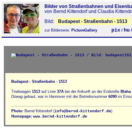
Bilder von Straßenbahnen und Eisenb
von Bernd Kittendorf und Claudia Kittendo
Bild:
Budapest - Straßenbahn - 1513
pix
hu
zur Bilderserie:
PictureGallery
/
Budapest - Straßenbahn - 1513
Triebwagen
1513
auf Linie
37A
bei der Ankunft an der Endstelle
Blaha 
Düwag
gebaut, war in
Hannover
mit der Betriebsnummer
6090
im Einsa
Photo:
Bernd Kittendorf (
)
info@bernd-kittendorf.de
Homepage:
www.bernd-kittendorf.de