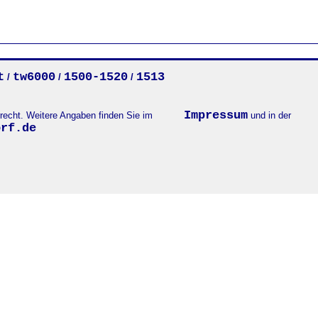
t
tw6000
1500-1520
1513
/
/
/
Impressum
errecht. Weitere Angaben finden Sie im
und in der
orf.de