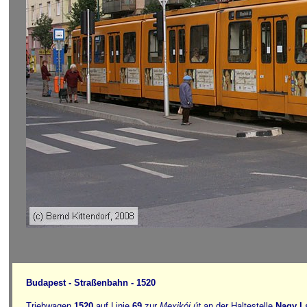
Budapest - Straßenbahn - 1520
Triebwagen
1520
auf Linie
69
zur
Mexikói út
an der Haltestelle
Nagy La