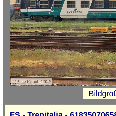
Bildgrö
FS - Trenitalia - 6183507065