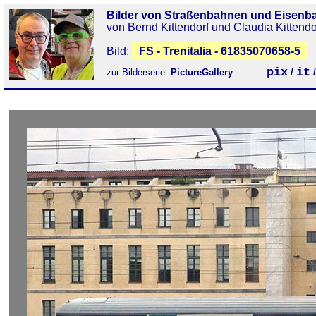
Bilder von Straßenbahnen und Eisenb
von Bernd Kittendorf und Claudia Kittendo
Bild:
FS - Trenitalia - 61835070658-5
pix
it
zur Bilderserie:
PictureGallery
/