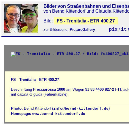
Bilder von Straßenbahnen und Eisenb
von Bernd Kittendorf und Claudia Kittendo
Bild:
FS - Trenitalia - ETR 400.27
pix
it
zur Bilderserie:
PictureGallery
/
FS - Trenitalia - ETR 400.27
Beschriftung
Frecciarossa 1000
am Wagen
93 83 4400 827-2
I
-TI
, au
mit
cabina di guida
(Fahrerkabine).
Photo:
Bernd Kittendorf (
)
info@bernd-kittendorf.de
Homepage:
www.bernd-kittendorf.de