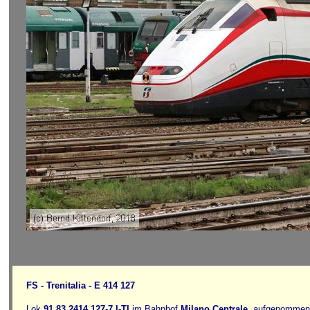
FS - Trenitalia - E 414 127
Lok
91 83 2414 127-7
I
-TI
im Bahnhof
Milano Centrale
, aufgenommen 