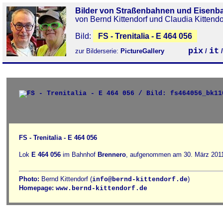
Bilder von Straßenbahnen und Eisenb
von Bernd Kittendorf und Claudia Kittendo
Bild:
FS - Trenitalia - E 464 056
pix
it
zur Bilderserie:
PictureGallery
/
FS - Trenitalia - E 464 056
Lok
E 464 056
im Bahnhof
Brennero
, aufgenommen am 30. März 201
Photo:
Bernd Kittendorf (
)
info@bernd-kittendorf.de
Homepage:
www.bernd-kittendorf.de