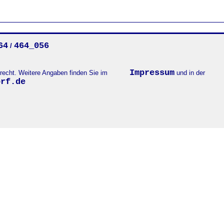
64
464_056
/
Impressum
errecht. Weitere Angaben finden Sie im
und in der
orf.de