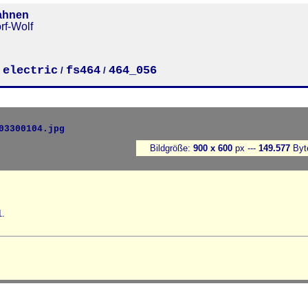
ahnen
rf-Wolf
electric
fs464
464_056
/
/
/
Bildgröße:
900 x 600
px ---
149.577
Byt
1.