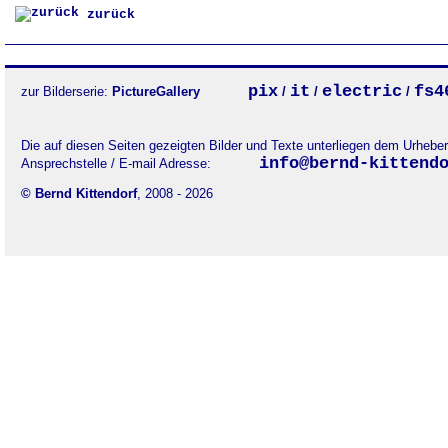
zurück
pix
it
electric
fs4
zur Bilderserie:
PictureGallery
/
/
/
Die auf diesen Seiten gezeigten Bilder und Texte unterliegen dem Urheb
info@bernd-kittend
Ansprechstelle / E-mail Adresse:
© Bernd Kittendorf
, 2008 - 2026