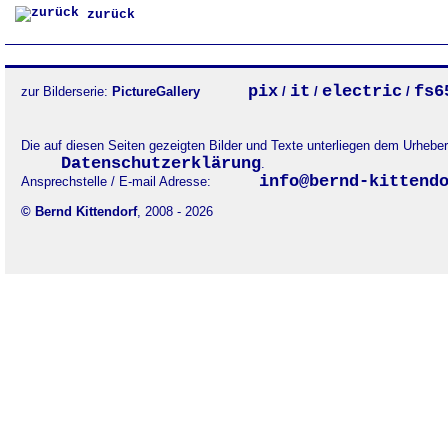
zurück
pix
it
electric
fs6
zur Bilderserie:
PictureGallery
/
/
/
Die auf diesen Seiten gezeigten Bilder und Texte unterliegen dem Urheb
Datenschutzerklärung
.
info@bernd-kittend
Ansprechstelle / E-mail Adresse:
© Bernd Kittendorf
, 2008 - 2026