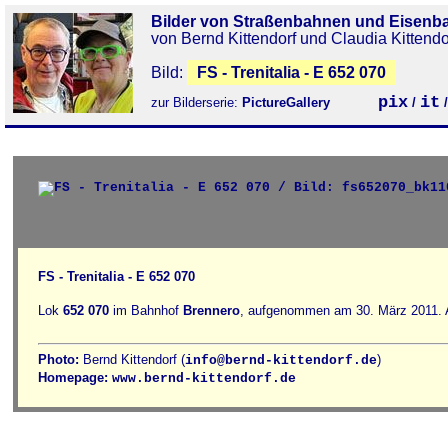
Bilder von Straßenbahnen und Eisenb
von Bernd Kittendorf und Claudia Kittendo
Bild:
FS - Trenitalia - E 652 070
pix
it
zur Bilderserie:
PictureGallery
/
FS - Trenitalia - E 652 070
Lok
652 070
im Bahnhof
Brennero
, aufgenommen am 30. März 2011. 
Photo:
Bernd Kittendorf (
)
info@bernd-kittendorf.de
Homepage:
www.bernd-kittendorf.de