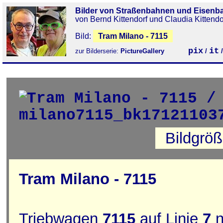
Bilder von Straßenbahnen und Eisenb
von Bernd Kittendorf und Claudia Kittendo
Bild:
Tram Milano - 7115
pix
it
zur Bilderserie:
PictureGallery
/
Bildgrö
Tram Milano - 7115
Triebwagen
7115
auf Linie
7
n