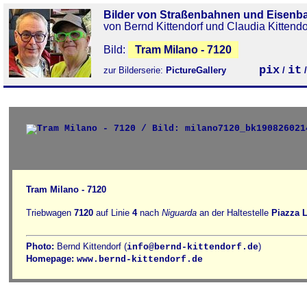
Bilder von Straßenbahnen und Eisenb
von Bernd Kittendorf und Claudia Kittendo
Bild:
Tram Milano - 7120
pix
it
zur Bilderserie:
PictureGallery
/
Tram Milano - 7120
Triebwagen
7120
auf Linie
4
nach
Niguarda
an der Haltestelle
Piazza 
Photo:
Bernd Kittendorf (
)
info@bernd-kittendorf.de
Homepage:
www.bernd-kittendorf.de