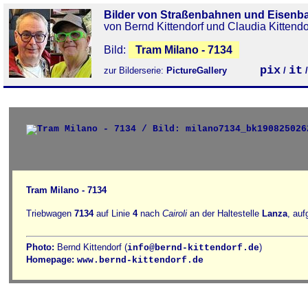
Bilder von Straßenbahnen und Eisenb
von Bernd Kittendorf und Claudia Kittendo
Bild:
Tram Milano - 7134
pix
it
zur Bilderserie:
PictureGallery
/
Tram Milano - 7134
Triebwagen
7134
auf Linie
4
nach
Cairoli
an der Haltestelle
Lanza
, au
Photo:
Bernd Kittendorf (
)
info@bernd-kittendorf.de
Homepage:
www.bernd-kittendorf.de