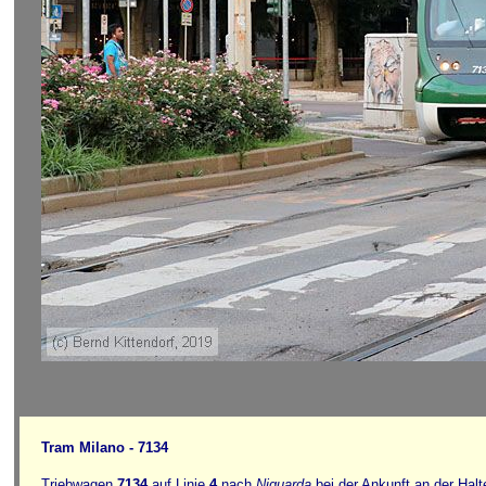
Tram Milano - 7134
Triebwagen
7134
auf Linie
4
nach
Niguarda
bei der Ankunft an der Halt