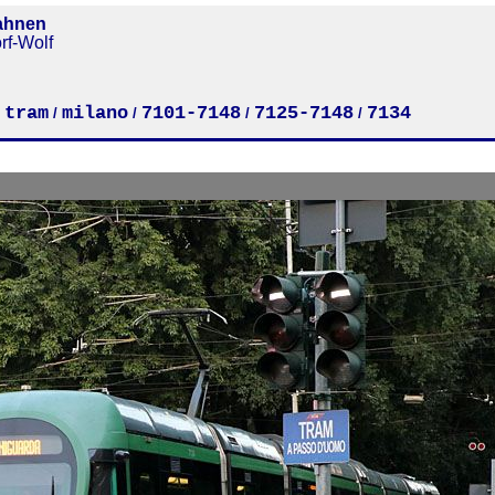
ahnen
rf-Wolf
tram
milano
7101-7148
7125-7148
7134
/
/
/
/
/