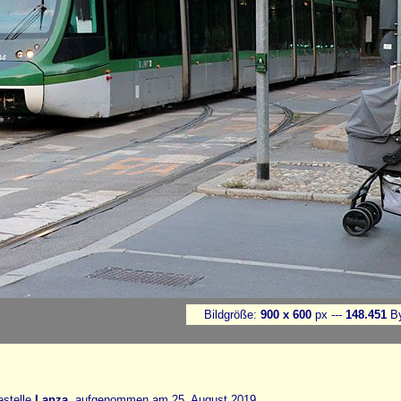
Bildgröße:
900 x 600
px ---
148.451
By
estelle
Lanza
, aufgenommen am 25. August 2019.