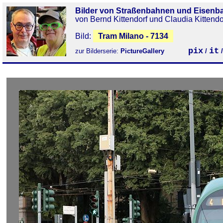
Bilder von Straßenbahnen und Eisenb
von Bernd Kittendorf und Claudia Kittendo
Bild:
Tram Milano - 7134
pix
it
zur Bilderserie:
PictureGallery
/