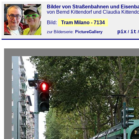
Bilder von Straßenbahnen und Eisenb
von Bernd Kittendorf und Claudia Kittendo
Bild:
Tram Milano - 7134
pix
it
zur Bilderserie:
PictureGallery
/