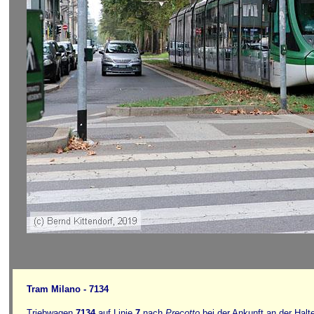
Tram Milano - 7134
Triebwagen
7134
auf Linie
7
nach
Precotto
bei der Ankunft an der Halt