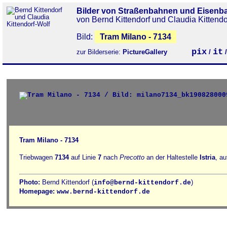
Bilder von Straßenbahnen und Eisenb
von Bernd Kittendorf und Claudia Kittendo
Bild:
Tram Milano - 7134
pix
it
zur Bilderserie:
PictureGallery
/
Tram Milano - 7134
Triebwagen
7134
auf Linie
7
nach
Precotto
an der Haltestelle
Istria
, a
Photo:
Bernd Kittendorf (
)
info@bernd-kittendorf.de
Homepage:
www.bernd-kittendorf.de