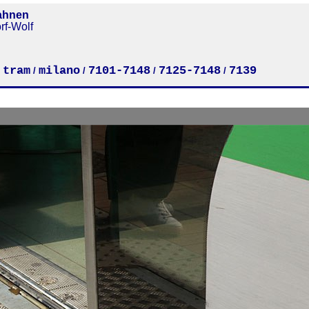
ahnen
rf-Wolf
tram
milano
7101-7148
7125-7148
7139
/
/
/
/
/