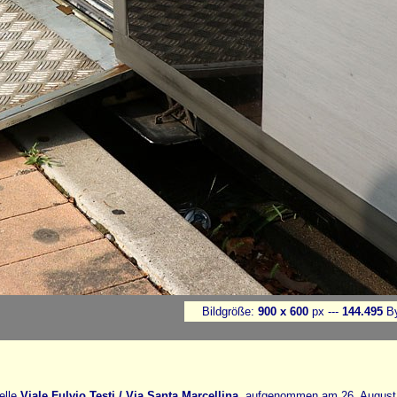
Bildgröße:
900 x 600
px ---
144.495
By
elle
Viale Fulvio Testi / Via Santa Marcellina
, aufgenommen am 26. August