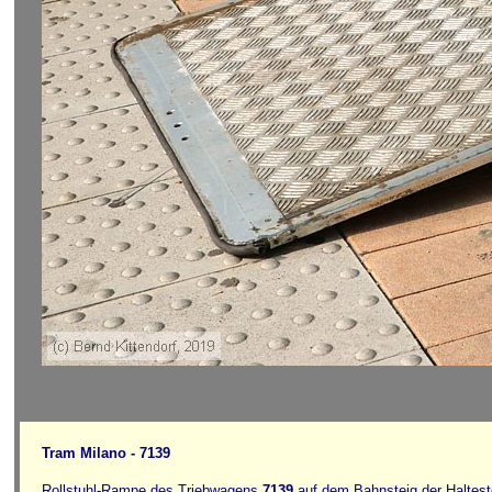
Tram Milano - 7139
Rollstuhl-Rampe des Triebwagens
7139
auf dem Bahnsteig der Haltest