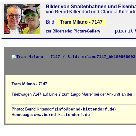
Bilder von Straßenbahnen und Eisenb
von Bernd Kittendorf und Claudia Kittendo
Bild:
Tram Milano - 7147
pix
it
zur Bilderserie:
PictureGallery
/
Tram Milano - 7147
Triebwagen
7147
auf Linie
7
zum
Largo Mattei
bei der Ankunft an der H
Photo:
Bernd Kittendorf (
)
info@bernd-kittendorf.de
Homepage:
www.bernd-kittendorf.de