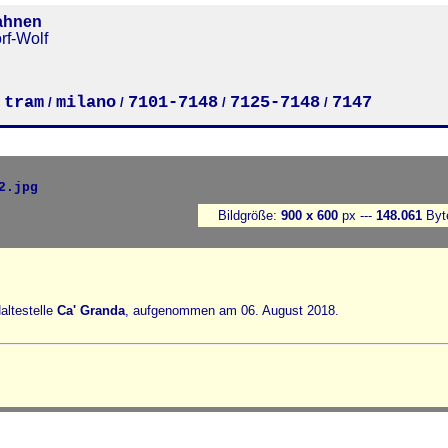
ahnen
rf-Wolf
tram
milano
7101-7148
7125-7148
7147
/
/
/
/
/
Bildgröße:
900 x 600
px ---
148.061
Byt
altestelle
Ca' Granda
, aufgenommen am 06. August 2018.