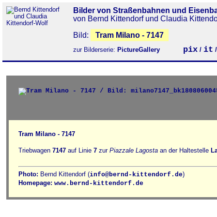
Bilder von Straßenbahnen und Eisenb
von Bernd Kittendorf und Claudia Kittendo
Bild:
Tram Milano - 7147
pix
it
zur Bilderserie:
PictureGallery
/
Tram Milano - 7147
Triebwagen
7147
auf Linie
7
zur
Piazzale Lagosta
an der Haltestelle
La
Photo:
Bernd Kittendorf (
)
info@bernd-kittendorf.de
Homepage:
www.bernd-kittendorf.de