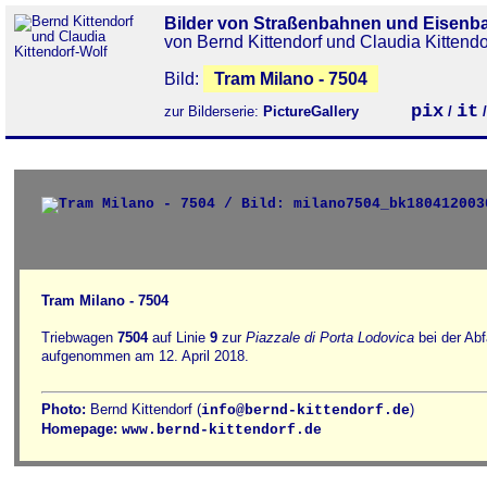
Bilder von Straßenbahnen und Eisenb
von Bernd Kittendorf und Claudia Kittendo
Bild:
Tram Milano - 7504
pix
it
zur Bilderserie:
PictureGallery
/
Tram Milano - 7504
Triebwagen
7504
auf Linie
9
zur
Piazzale di Porta Lodovica
bei der Abf
aufgenommen am 12. April 2018.
Photo:
Bernd Kittendorf (
)
info@bernd-kittendorf.de
Homepage:
www.bernd-kittendorf.de