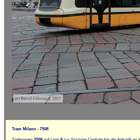
Tram Milano - 7508
Triebwagen
7508
auf Linie
9
zur
Stazione Centrale
bei der Ankunft an d