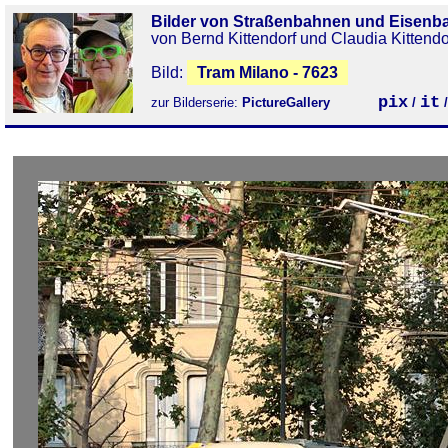
Bilder von Straßenbahnen und Eisenb
von Bernd Kittendorf und Claudia Kittendo
Bild:
Tram Milano - 7623
pix
it
zur Bilderserie:
PictureGallery
/