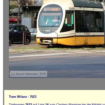
Tram Milano - 7623
Triebwagen
7623
auf Linie
14
zum
Cimitero Maggiore
bei der Abfahrt v