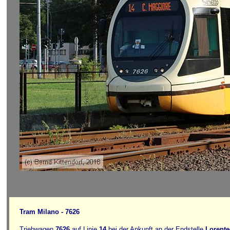
Tram Milano - 7626
Triebwagen
7626
auf Linie
14
bei der Ankunft an der Endstelle
Lorente