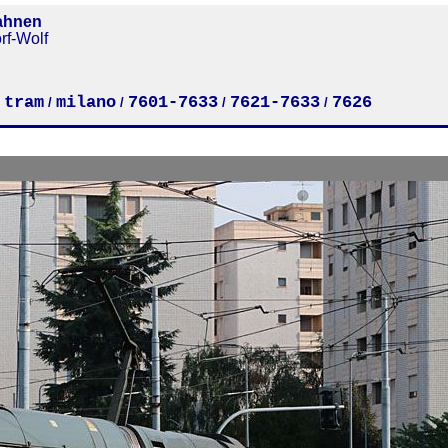
ahnen
rf-Wolf
tram
milano
7601-7633
7621-7633
7626
/
/
/
/
/