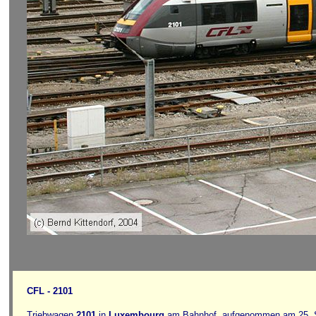
CFL - 2101
Triebwagen
2101
in
Luxembourg
am Bahnhof, aufgenommen am 25. 