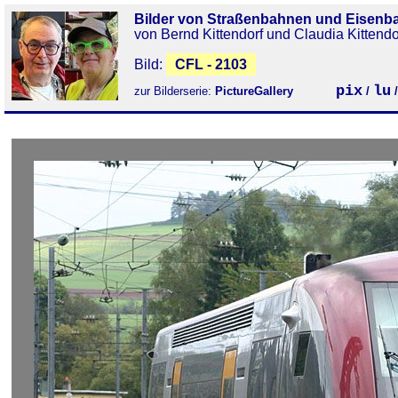
Bilder von Straßenbahnen und Eisenb
von Bernd Kittendorf und Claudia Kittendo
Bild:
CFL - 2103
pix
lu
zur Bilderserie:
PictureGallery
/