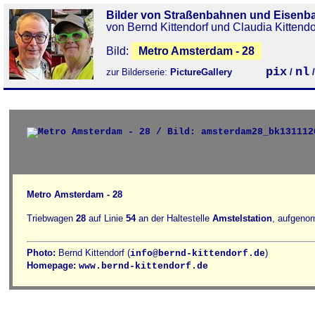
Bilder von Straßenbahnen und Eisenb
von Bernd Kittendorf und Claudia Kittendo
Bild:
Metro Amsterdam - 28
pix
nl
zur Bilderserie:
PictureGallery
/
Metro Amsterdam - 28
Triebwagen
28
auf Linie
54
an der Haltestelle
Amstelstation
, aufgeno
Photo:
Bernd Kittendorf (
)
info@bernd-kittendorf.de
Homepage:
www.bernd-kittendorf.de