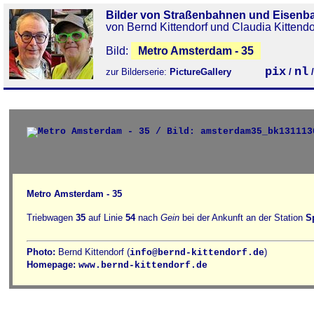
Bilder von Straßenbahnen und Eisenb
von Bernd Kittendorf und Claudia Kittendo
Bild:
Metro Amsterdam - 35
pix
nl
zur Bilderserie:
PictureGallery
/
Metro Amsterdam - 35
Triebwagen
35
auf Linie
54
nach
Gein
bei der Ankunft an der Station
S
Photo:
Bernd Kittendorf (
)
info@bernd-kittendorf.de
Homepage:
www.bernd-kittendorf.de