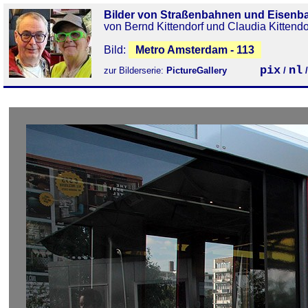
Bilder von Straßenbahnen und Eisenb
von Bernd Kittendorf und Claudia Kittendo
Bild:
Metro Amsterdam - 113
pix
nl
zur Bilderserie:
PictureGallery
/