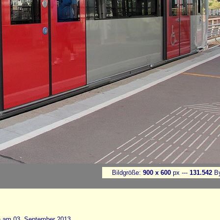
Bildgröße:
900 x 600
px ---
131.542
By
 am 03. September 2013.