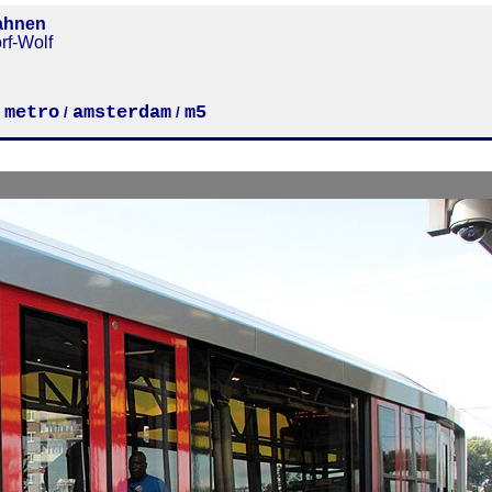
ahnen
rf-Wolf
metro
amsterdam
m5
/
/
/