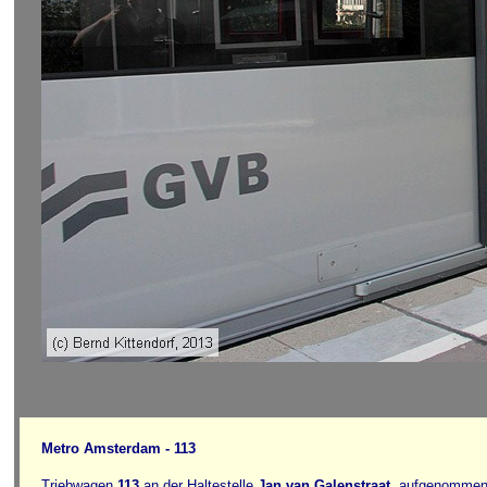
Metro Amsterdam - 113
Triebwagen
113
an der Haltestelle
Jan van Galenstraat
, aufgenommen