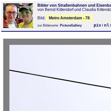
Bilder von Straßenbahnen und Eisenb
von Bernd Kittendorf und Claudia Kittendo
Bild:
Metro Amsterdam - 78
pix
nl
zur Bilderserie:
PictureGallery
/