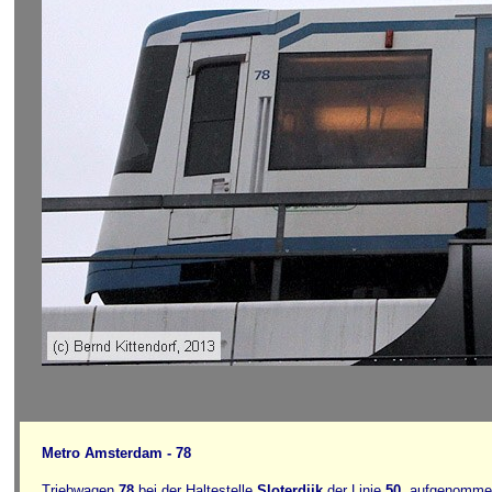
Metro Amsterdam - 78
Triebwagen
78
bei der Haltestelle
Sloterdijk
der Linie
50
, aufgenomme