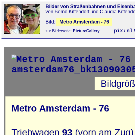
Bilder von Straßenbahnen und Eisenb
von Bernd Kittendorf und Claudia Kittendo
Bild:
Metro Amsterdam - 76
pix
nl
zur Bilderserie:
PictureGallery
/
Bildgrö
Metro Amsterdam - 76
Triebwagen
93
(vorn am Zug)