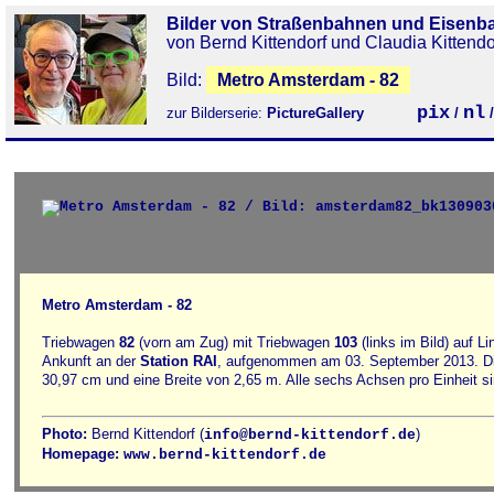
Bilder von Straßenbahnen und Eisenb
von Bernd Kittendorf und Claudia Kittendo
Bild:
Metro Amsterdam - 82
pix
nl
zur Bilderserie:
PictureGallery
/
Metro Amsterdam - 82
Triebwagen
82
(vorn am Zug) mit Triebwagen
103
(links im Bild) auf Li
Ankunft an der
Station RAI
, aufgenommen am 03. September 2013. Die
30,97 cm und eine Breite von 2,65 m. Alle sechs Achsen pro Einheit si
Photo:
Bernd Kittendorf (
)
info@bernd-kittendorf.de
Homepage:
www.bernd-kittendorf.de