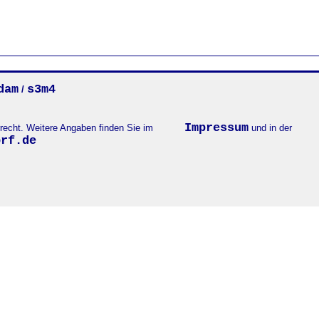
dam
s3m4
/
Impressum
errecht. Weitere Angaben finden Sie im
und in der
orf.de