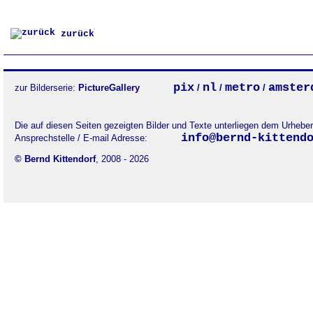
zurück
pix
nl
metro
amster
zur Bilderserie:
PictureGallery
/
/
/
Die auf diesen Seiten gezeigten Bilder und Texte unterliegen dem Urheb
info@bernd-kittend
Ansprechstelle / E-mail Adresse:
© Bernd Kittendorf
, 2008 - 2026