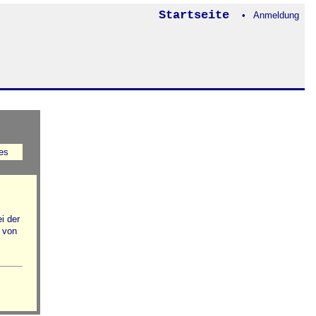
Startseite
• Anmeldung
es
i der
 von