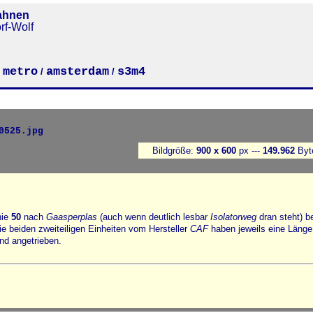
ahnen
rf-Wolf
metro
amsterdam
s3m4
/
/
/
Bildgröße:
900 x 600
px ---
149.962
Byt
nie
50
nach
Gaasperplas
(auch wenn deutlich lesbar
Isolatorweg
dran steht) be
 beiden zweiteiligen Einheiten vom Hersteller
CAF
haben jeweils eine Länge
nd angetrieben.